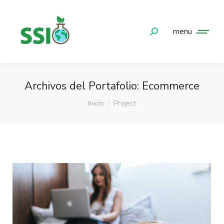
menu
Buscar:
Archivos del Portafolio:
Ecommerce
Estás aquí:
Inicio
Project